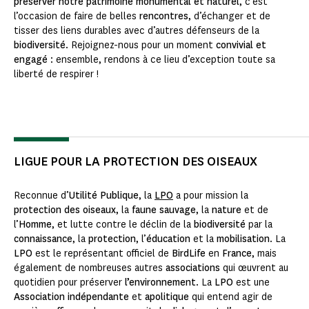
préserver notre patrimoine monumental et naturel
, c’est
l’occasion de faire de belles
rencontres
, d’échanger et de
tisser des liens durables avec d’autres défenseurs de la
biodiversité
. Rejoignez-nous pour un moment
convivial et
engagé
: ensemble, rendons à ce lieu d’exception toute sa
liberté de respirer !
LIGUE POUR LA PROTECTION DES OISEAUX
Reconnue d’
Utilité Publique
, la
LPO
a pour mission la
protection des oiseaux
, la
faune sauvage
, la
nature
et de
l’
Homme
, et lutte contre le déclin de la
biodiversité
par la
connaissance
, la
protection
, l’
éducation
et la
mobilisation
. La
LPO
est le représentant officiel de
BirdLife
en
France
, mais
également de nombreuses autres
associations
qui œuvrent au
quotidien pour préserver
l’environnement
. La
LPO
est une
Association indépendante
et
apolitique
qui entend agir de