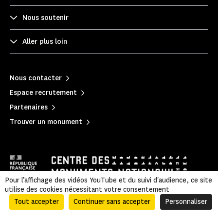
Nous soutenir
Aller plus loin
Nous contacter
Espace recrutement
Partenaires
Trouver un monument
Pour l’affichage des vidéos YouTube et du suivi d'audience, ce site
utilise des cookies nécessitant votre consentement
Mentions légales
|
Politique de confidentialité
|
Tout accepter
Continuer sans accepter
Personnaliser
Informations légales et administratives
|
Plan du site